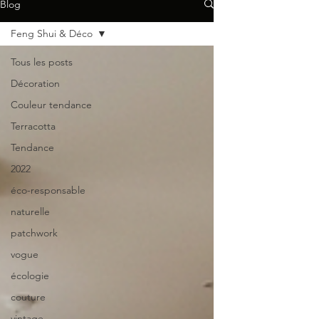
Blog
Feng Shui & Déco
Tous les posts
Décoration
Couleur tendance
Terracotta
Tendance
2022
éco-responsable
naturelle
patchwork
vogue
écologie
couture
vintage