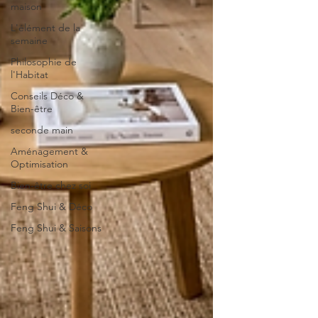
maison
L'élément de la
semaine
Philosophie de
l'Habitat
Conseils Déco &
Bien-être
seconde main
Aménagement &
Optimisation
Bien-être chez soi
Feng Shui & Déco
Feng Shui & Saisons