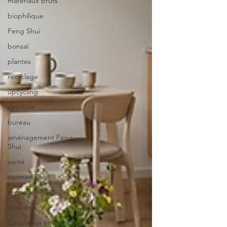
matériaux bruts
biophilique
Feng Shui
bonsaï
plantes
recyclage
upcycling
peinture
bureau
aménagement Feng
Shui
santé
normandie
seconde main*
slow déco
Circulation énergie