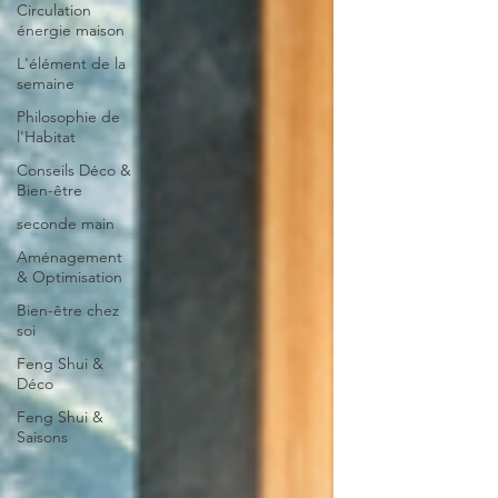
Circulation
énergie maison
L'élément de la
semaine
Philosophie de
l'Habitat
Conseils Déco &
Bien-être
seconde main
Aménagement
& Optimisation
Bien-être chez
soi
Feng Shui &
Déco
Feng Shui &
Saisons