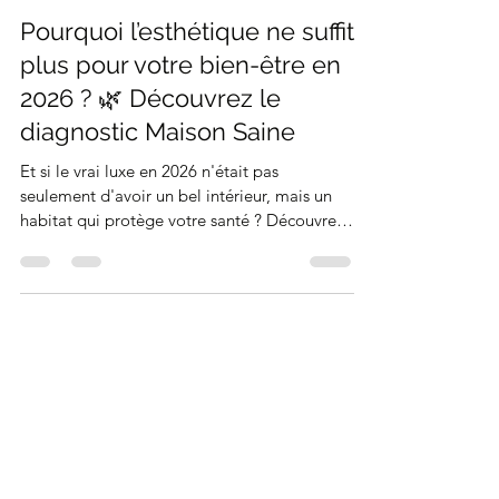
decorationnatureet
14 janv.
2 min de lecture
Pourquoi l’esthétique ne suffit
plus pour votre bien-être en
2026 ? 🌿 Découvrez le
diagnostic Maison Saine
Et si le vrai luxe en 2026 n'était pas
seulement d'avoir un bel intérieur, mais un
habitat qui protège votre santé ? Découvrez
pourquoi l'esthétique ne suffit plus et
comment le Diagnostic Maison Saine
transforme votre cocon en un véritable
refuge bien-être. (Offre exclusive de -15% à
l'intérieur !)