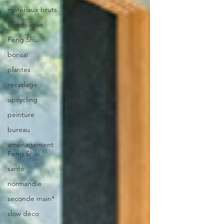
matériaux bruts
biophilique
Feng Shui
bonsaï
plantes
recyclage
upcycling
peinture
bureau
aménagement
Feng Shui
santé
normandie
seconde main*
slow déco