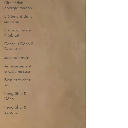
Circulation
énergie maison
L'élément de la
semaine
Philosophie de
l'Habitat
Conseils Déco &
Bien-être
seconde main
Aménagement
& Optimisation
Bien-être chez
soi
Feng Shui &
Déco
Feng Shui &
Saisons