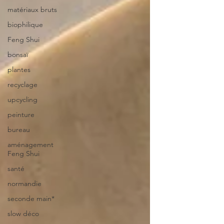
matériaux bruts
biophilique
Feng Shui
bonsaï
plantes
recyclage
upcycling
peinture
bureau
aménagement
Feng Shui
santé
normandie
seconde main*
slow déco