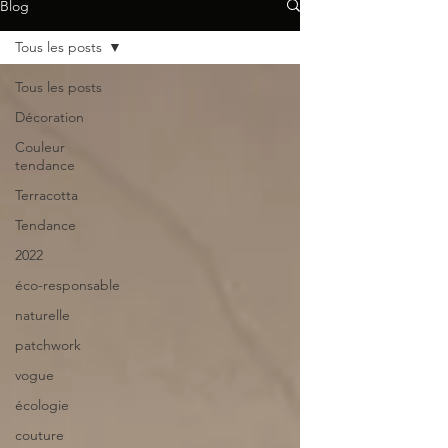
Blog
Tous les posts
Tous les posts
Décoration
Couleur
tendance
Terracotta
Tendance
2022
éco-responsable
naturelle
patchwork
vogue
écologie
couture