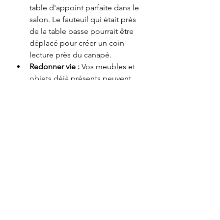
table d'appoint parfaite dans le 
salon. Le fauteuil qui était près 
de la table basse pourrait être 
déplacé pour créer un coin 
lecture près du canapé.
Redonner vie :
 Vos meubles et 
objets déjà présents peuvent 
vous permettre de créer un 
nouvel espace simplement en 
changeant leur emplacement, 
leur orientation ou leur 
fonction. Il suffit de se poser la 
question : 
« Si cet objet n'allait 
pas là, où serait-il le plus utile ? »
Ce jeu peut sembler fastidieux, mais 
il vous permet de 
réutiliser, de 
réinventer et de redonner vie
 à votre 
intérieur sans générer de déchets ni 
d'achats superflus.