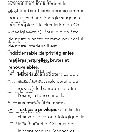
aménagement Feng Shui
synthétiques (notamment le 
plastique) sont considérées comme 
santé
porteuses d'une énergie stagnante, 
normandie
peu propice à la circulation du Chi 
(l'énergie vitale). Pour le bien-être 
seconde main*
de notre planète comme pour celui 
slow déco
de notre intérieur, il est 
Circulation énergie maison
indispensable de 
privilégier les 
matières naturelles, brutes et 
L'élément de la semaine
renouvelables
.
Philosophie de l'Habitat
Matériaux à adopter :
 Le bois 
massif (si possible certifié ou 
Conseils Déco & Bien-être
recyclé), le bambou, le rotin, 
seconde main
l'osier, la terre cuite, la 
Aménagement & Optimisation
céramique et la pierre.
Textiles à privilégier :
 Le lin, le 
Bien-être chez soi
chanvre, le coton biologique, la 
Feng Shui & Déco
laine naturelle. Ces matières 
laissent respirer l'espace et 
Feng Shui & Saisons