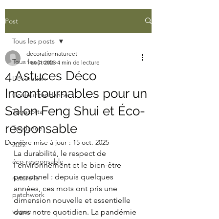
Post
Tous les posts
decorationnatureet
Tous les posts
1 août 2023
4 min de lecture
4 Astuces Déco
Décoration
Incontournables pour un
Couleur tendance
Salon Feng Shui et Éco-
Terracotta
responsable
Tendance
Dernière mise à jour :
15 oct. 2025
2022
La durabilité, le respect de 
éco-responsable
l'environnement et le bien-être 
personnel : depuis quelques 
naturelle
années, ces mots ont pris une 
patchwork
dimension nouvelle et essentielle 
vogue
dans notre quotidien. La pandémie 