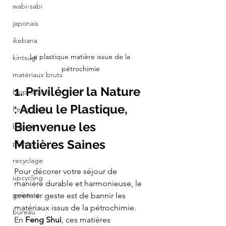
wabi-sabi
japonais
ikebana
Le plastique matière issue de la 
kintsugi
pétrochimie
matériaux bruts
1. Privilégier la Nature 
biophilique
: Adieu le Plastique, 
Feng Shui
Bienvenue les 
bonsaï
Matières Saines
plantes
recyclage
Pour décorer votre séjour de 
upcycling
manière durable et harmonieuse, le 
peinture
premier geste est de bannir les 
matériaux issus de la pétrochimie.
bureau
En 
Feng Shui
, ces matières 