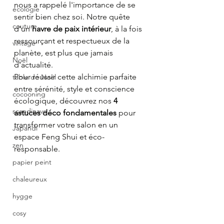
nous a rappelé l'importance de se 
écologie
sentir bien chez soi. Notre quête 
couture
d'un 
havre de paix intérieur
, à la fois 
ressourçant et respectueux de la 
vintage
planète, est plus que jamais 
Noël
d'actualité.
Pour réussir cette alchimie parfaite 
table de Noël
entre sérénité, style et conscience 
cocooning
écologique, découvrez nos 
4 
scandinave
astuces déco fondamentales
 pour 
transformer votre salon en un 
Japandi
espace Feng Shui et éco-
zen
responsable.
papier peint
chaleureux
hygge
cosy