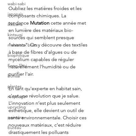
wabi-sabi
Oubliez les matières froides et les 
japonais
composants chimiques. La 
tendance 
Mutation
 cette année met 
ikebana
en lumière des matériaux bio-
kintsugi
sourcés qui semblent presque 
"vivants". On y découvre des textiles 
matériaux bruts
à base de fibres d'algues ou de 
biophilique
mycélium capables de réguler 
Feng Shui
naturellement l'humidité ou de 
purifier l'air.
bonsaï
plantes
En tant qu'experte en habitat sain, 
c'est une révolution que je salue. 
recyclage
L’innovation n’est plus seulement 
upcycling
esthétique, elle devient un outil de 
peinture
santé environnementale. Choisir ces 
nouveaux matériaux, c’est réduire 
bureau
drastiquement les polluants 