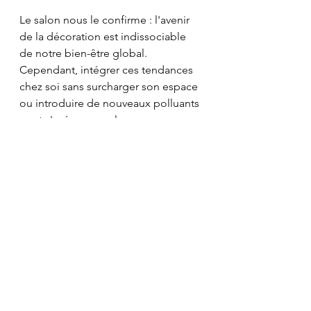
Le salon nous le confirme : l'avenir 
de la décoration est indissociable 
de notre bien-être global. 
Cependant, intégrer ces tendances 
chez soi sans surcharger son espace 
ou introduire de nouveaux polluants 
peut s'avérer complexe.
C'est pour vous accompagner dans 
cette transition que je propose mon 
Diagnostic Maison Saine
.
Pendant tout le mois de janvier, 
profitez de 
-15% sur votre diagnostic 
personnalisé
. 
Ensemble, analysons vos matériaux, 
optimisons la circulation de 