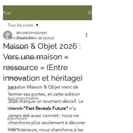
Post
Tous les posts
decorationnatureet
Tous les posts
21 janv.
2 min de lecture
Maison & Objet 2026 :
Décoration
Vers une maison «
Couleur tendance
ressource » (Entre
Terracotta
innovation et héritage)
Tendance
Le salon Maison & Objet vient de 
2022
fermer ses portes, et cette édition 
éco-responsable
2026 marque un tournant décisif. Le 
naturelle
thème 
"Past Reveals Future"
 n’a 
jamais été aussi concret : nous ne 
patchwork
cherchons plus seulement à décorer 
vogue
nos intérieurs, nous cherchons à les 