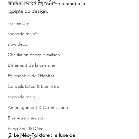
aménagement Feng Shui
intérieurs (COV) tout en restant à la 
pointe du design.
santé
normandie
seconde main*
slow déco
Circulation énergie maison
L'élément de la semaine
Philosophie de l'Habitat
Conseils Déco & Bien-être
seconde main
Aménagement & Optimisation
Bien-être chez soi
Feng Shui & Déco
2. Le Néo-Folklore : le luxe de 
Feng Shui & Saisons