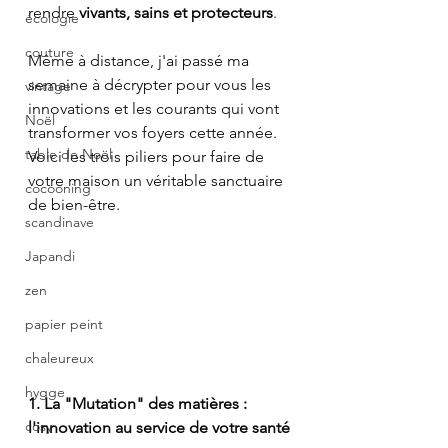
rendre 
vivants, sains et protecteurs
.
écologie
couture
Même à distance, j'ai passé ma 
semaine à décrypter pour vous les 
vintage
innovations et les courants qui vont 
Noël
transformer vos foyers cette année. 
table de Noël
Voici les trois piliers pour faire de 
votre maison un véritable sanctuaire 
cocooning
de bien-être.
scandinave
Japandi
zen
papier peint
chaleureux
hygge
1. La "Mutation" des matières : 
cosy
l'innovation au service de votre santé