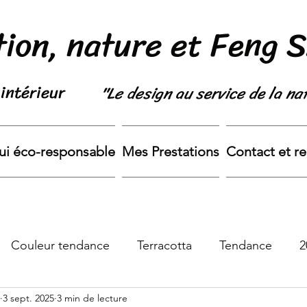
ion, nature et Feng 
intérieur
"Le design au service de la na
ui éco-responsable
Mes Prestations
Contact et r
Couleur tendance
Terracotta
Tendance
2
3 sept. 2025
3 min de lecture
lle
patchwork
vogue
écologie
couture