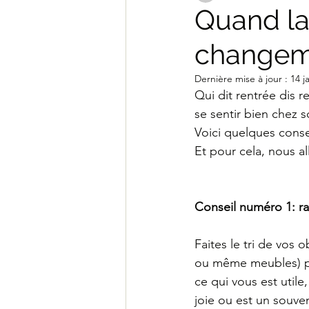
Quand la
changeme
Noël
table de Noël
Dernière mise à jour :
14 j
Qui dit rentrée dis r
chaleureux
hygge
c
se sentir bien chez s
Voici quelques consei
Et pour cela, nous a
biophilique
Feng Shui
Conseil numéro 1: ra
Faites le tri de vos o
ou même meubles) p
ce qui vous est utile
joie ou est un souve