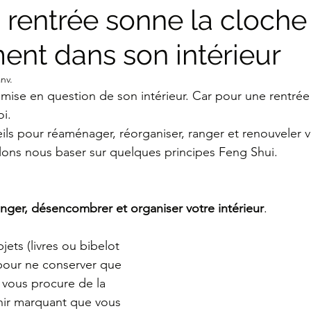
 rentrée sonne la cloche
nt dans son intérieur
cocooning
scandinave
Japandi
zen
pa
anv.
emise en question de son intérieur. Car pour une rentrée s
osy
wabi-sabi
japonais
ikebana
kintsug
oi.
ls pour réaménager, réorganiser, ranger et renouveler vo
llons nous baser sur quelques principes Feng Shui.
bonsaï
nger, désencombrer et organiser votre intérieur
. 
bjets (livres ou bibelot 
our ne conserver que 
, vous procure de la 
nir marquant que vous 