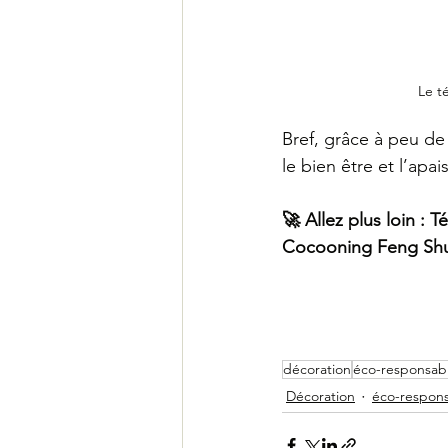
Le té
Bref, grâce à peu de
le bien être et l’apa
🚀 Allez plus loin :
Cocooning Feng Shu
décoration
éco-responsab
Décoration
éco-respon