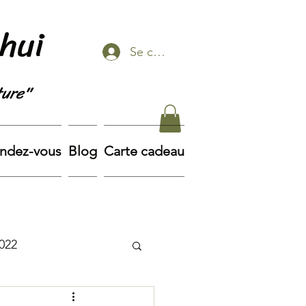
Shui
Se connecter
ture"
endez-vous
Blog
Carte cadeau
022
vintage