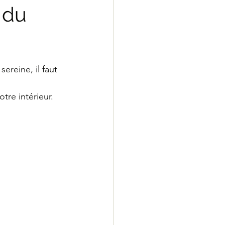
 du
pier peint
ereine, il faut 
i
matériaux bruts
tre intérieur. 