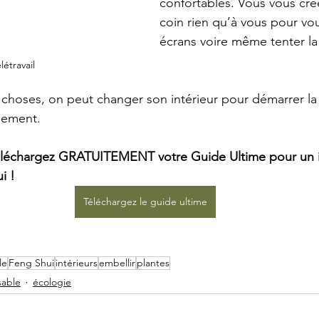
confortables. Vous vous crée
coin rien qu’à vous pour vo
écrans voire même tenter la
létravail
 choses, on peut changer son intérieur pour démarrer la
isement.
 Téléchargez GRATUITEMENT votre Guide Ultime pour un i
i !
Téléchargez le guide ultime
le
Feng Shui
intérieurs
embellir
plantes
sable
écologie