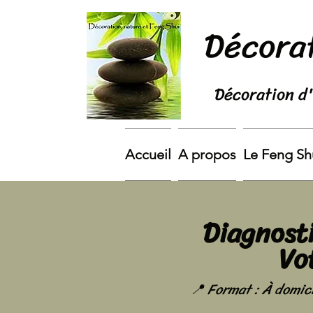
Décorat
Décoration d'
Accueil
A propos
Le Feng Sh
Diagnost
Vo
📍 Format : À domici