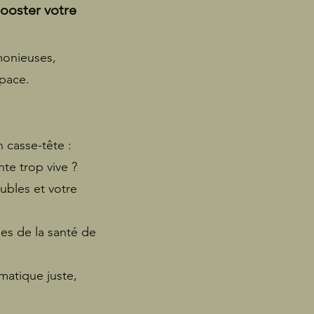
booster votre
monieuses,
space.
 casse-tête :
te trop vive ?
ubles et votre
es de la santé de
matique juste,