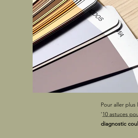
Pour aller plus 
'
10 astuces pou
diagnostic cou