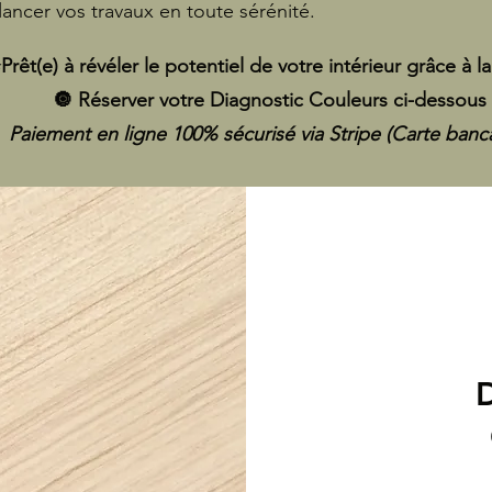
lancer vos travaux en toute sérénité.
Prêt(e) à révéler le potentiel de votre intérieur grâce à l
🔘 Réserver votre Diagnostic Couleurs ci-dessous 
Paiement en ligne 100% sécurisé via Stripe (Carte bancai
D