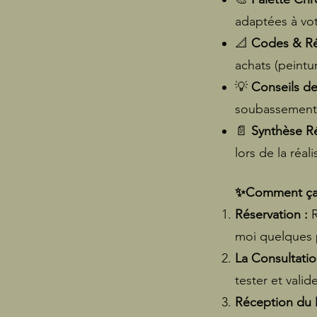
adaptées à vo
📐
Codes & Réf
achats (peintur
💡
Conseils de
soubassement, p
📄
Synthèse Ré
lors de la réali
✨Comment ça s
Réservation :
moi quelques 
La Consultation
tester et vali
Réception du 