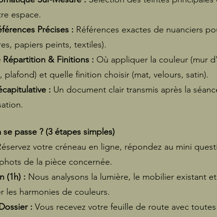
tre espace.
érences Précises :
Références exactes de nuanciers pour
es, papiers peints, textiles).
 Répartition & Finitions :
Où appliquer la couleur (mur d
lafond) et quelle finition choisir (mat, velours, satin).
capitulative :
Un document clair transmis après la séan
sation.
e passe ? (3 étapes simples)
Réservez votre créneau en ligne, répondez au mini quest
phots de la pièce concernée.
 (1h) :
Nous analysons la lumière, le mobilier existant e
der les harmonies de couleurs.
Dossier :
Vous recevez votre feuille de route avec toutes