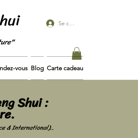
Shui
Se connecter
ture"
endez-vous
Blog
Carte cadeau
ng Shui :
re.
ce & International)..