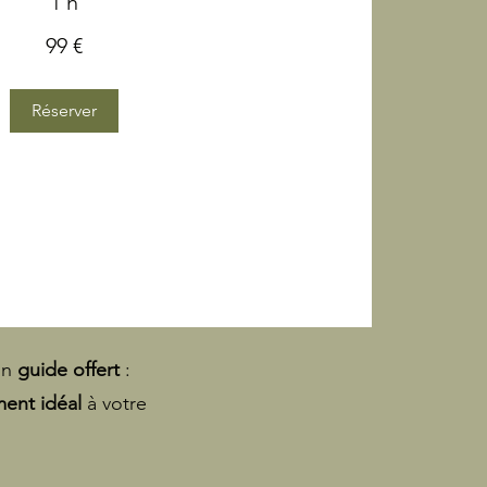
1 h
99 €
Réserver
on
guide offert
:
ent idéal
à votre