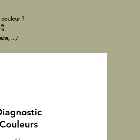
a couleur ?
👇
re, ...)
iagnostic
Couleurs