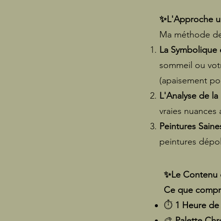
✨
L'Approche un
Ma méthode de c
La Symbolique 
sommeil ou votr
(apaisement po
L'Analyse de la
vraies nuances a
Peintures Sain
peintures dépoll
✨Le Contenu de
Ce que compre
⏱️
1 Heure de 
🎨
Palette Ch