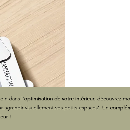
99
euros
loin dans l'
optimisation de votre intérieur
, découvrez m
r agrandir visuellement vos petits espaces
'. Un
complém
leur
!