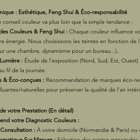
ique : Esthétique, Feng Shui & Éco-responsabilité
onseil couleur va plus loin que la simple tendance :
des Couleurs & Feng Shui :
Chaque couleur influence vo
e énergie. Nous choisissons les teintes en fonction de l
ur une chambre, dynamisme pour un bureau...).
 Lumière :
Étude de l'exposition (Nord, Sud, Est, Ouest) 
u fil de la journée.
es & Éco-conçues :
Recommandation de marques éco-res
uantes/naturelles pour préserver la qualité de l'air intéri
 votre Prestation (En détail)
nd votre Diagnostic Couleurs :
Consultation :
À votre domicile (Normandie & Paris) ou 
romatique Sur-Mesure :
Sélection des teintes principales