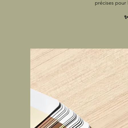
précises pour 
✨