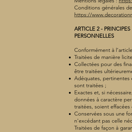
Mentions légales :
https
Conditions générales de
https://www.decoration
ARTICLE 2 - PRIN
CIPES
PERSONNELLES
Conformément à l’articl
Traitées de manière lici
Collectées pour des final
être traitées ultérieurem
Adéquates, pertinentes et
sont traitées ;
Exactes et, si nécessair
données à caractère pers
traitées, soient effacées
Conservées sous une for
n'excédant pas celle néce
Traitées de façon à gara