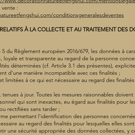
://www.decorationnatureetfengshui.com/mentionslegal
 vente :
natureetfengshui.com/conditionsgeneralesdeventes
 RELATIFS À LA COLLECTE ET AU TRAITEMENT DES 
e 5 du Règlement européen 2016/679, les données à car
te, loyale et transparente au regard de la personne conc
ités déterminées (cf. Article 3.1 des présentes), explicite
ent d'une manière incompatible avec ces finalités ;
 limitées à ce qui est nécessaire au regard des finalités
e, tenues à jour. Toutes les mesures raisonnables doivent
onnel qui sont inexactes, eu égard aux finalités pour les
 ou rectifiées sans tarder ;
me permettant l'identification des personnes concern
ssaire au regard des finalités pour lesquelles elles sont 
ntir une sécurité appropriée des données collectées, y c