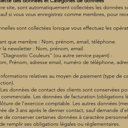
ollecte des données et Catégories de données
tre site, sont automatiquement collectées les données s
sauf si vous vous enregistrez comme membres, pour rece
elles sont collectées lorsque vous effectuez les opérati
n tant que membre : Nom, prénom, email, téléphone.
ur la newsletter : Nom, prénom, email.
e "Diagnostic Couleurs" (ou autre service payant) :
om, Prénom, adresse email, numéro de téléphone, adres
nformations relatives au moyen de paiement (type de car
ction).
 Les données de contact des clients sont conservées po
ion commerciale. Les données de facturation (obligations 
clôture de l'exercice comptable. Les autres données (me
ée de 3 ans après le dernier contact, sauf demande d'e
le de conserver certaines données à caractère personnel
de remplir ses obligations légales ou réglementaires.