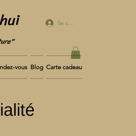
Shui
Se connecter
ture"
endez-vous
Blog
Carte cadeau
alité