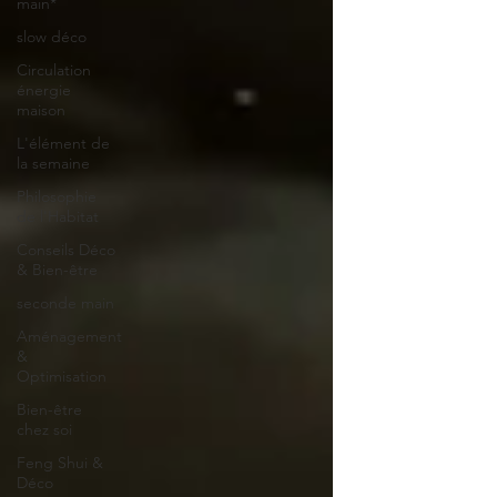
main*
slow déco
Circulation
énergie
maison
L'élément de
la semaine
Philosophie
de l'Habitat
Conseils Déco
& Bien-être
seconde main
Aménagement
&
Optimisation
Bien-être
chez soi
Feng Shui &
Déco