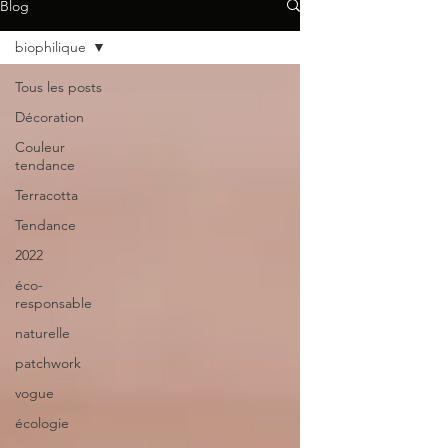
Blog
biophilique
Tous les posts
Décoration
Couleur
tendance
Terracotta
Tendance
2022
éco-
responsable
naturelle
patchwork
vogue
écologie