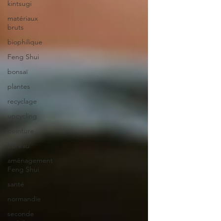
kintsugi
matériaux
bruts
biophilique
Feng Shui
bonsaï
plantes
recyclage
upcycling
peinture
bureau
aménagement
Feng Shui
santé
normandie
seconde