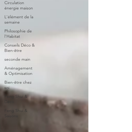
Circulation
énergie maison
L'élément de la
semaine
Philosophie de
l'Habitat
Conseils Déco &
Bien-être
seconde main
Aménagement
& Optimisation
Bien-être chez
soi
Feng Shui &
Déco
Feng Shui &
Saisons