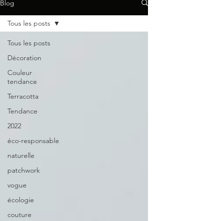
Blog
Tous les posts
Tous les posts
Décoration
Couleur
tendance
Terracotta
Tendance
2022
éco-responsable
naturelle
patchwork
vogue
écologie
couture