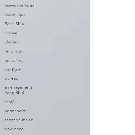
matériaux bruts
biophilique
Feng Shui
bonsaï
plantes
recyclage
upcycling
peinture
bureau
aménagement
Feng Shui
santé
normandie
seconde main*
slow déco